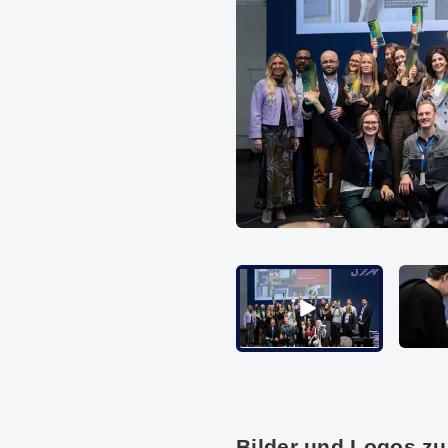
Video 
Video abspielen
Bilder und Logos z