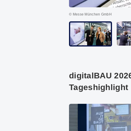
© Messe München GmbH
digitalBAU 202
Tageshighlight