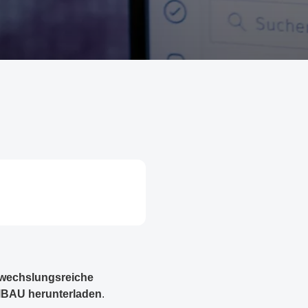
abwechslungsreiche
alBAU herunterladen
.