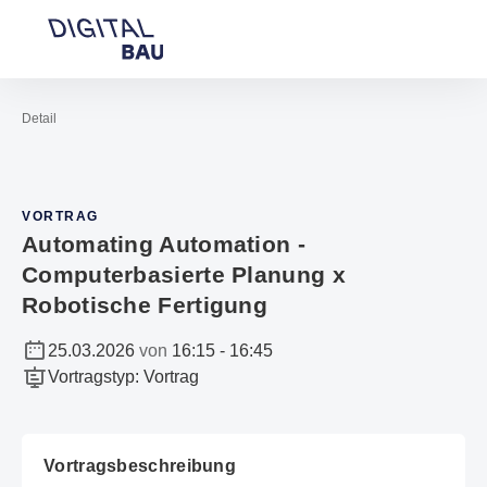
Navigation öffnen
Beratung
Suc
Zur Startseite
Detail
VORTRAG
Automating Automation -
Computerbasierte Planung x
Robotische Fertigung
25.03.2026
von
16:15
-
16:45
Vortragstyp
:
Vortrag
Vortragsbeschreibung