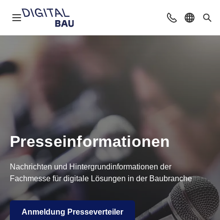
Navigation öffnen
Beratung & Ko
Sprache 
Suc
Presseinforma­tionen
Nachrichten und Hintergrundinformationen der
Fachmesse für digitale Lösungen in der Baubranche
Anmeldung Presseverteiler