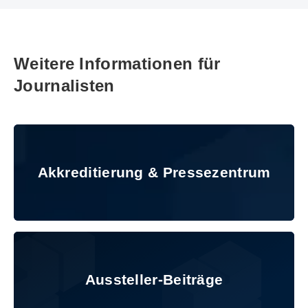
Weitere Informationen für
Journalisten
Akkreditierung & Pressezentrum
Akkreditierung & Pressezentrum
© Messe München GmbH
Aussteller-Beiträge
Aussteller-Beiträge