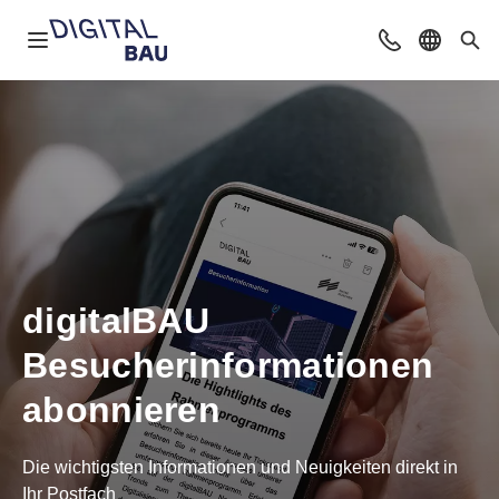
Navigation öffnen
Beratung & Ko
Sprache 
Suc
digitalBAU
Besucherinformationen
abonnieren
Die wichtigsten Informationen und Neuigkeiten direkt in
Ihr Postfach