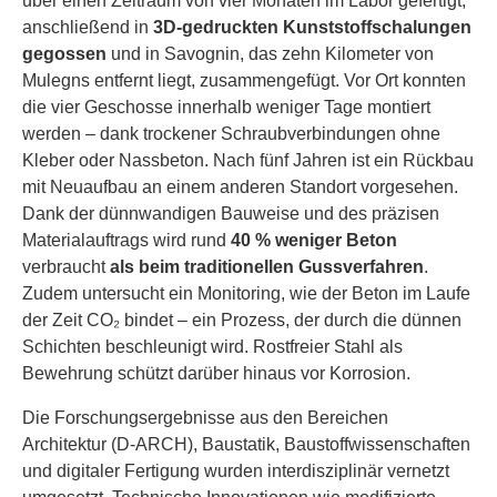
über einen Zeitraum von vier Monaten im Labor gefertigt,
anschließend in
3D-gedruckten Kunststoffschalungen
gegossen
und in Savognin, das zehn Kilometer von
Mulegns entfernt liegt, zusammengefügt. Vor Ort konnten
die vier Geschosse innerhalb weniger Tage montiert
werden – dank trockener Schraubverbindungen ohne
Kleber oder Nassbeton. Nach fünf Jahren ist ein Rückbau
mit Neuaufbau an einem anderen Standort vorgesehen.
Dank der dünnwandigen Bauweise und des präzisen
Materialauftrags wird rund
40 % weniger Beton
verbraucht
als beim traditionellen Gussverfahren
.
Zudem untersucht ein Monitoring, wie der Beton im Laufe
der Zeit CO₂ bindet – ein Prozess, der durch die dünnen
Schichten beschleunigt wird. Rostfreier Stahl als
Bewehrung schützt darüber hinaus vor Korrosion.
Die Forschungsergebnisse aus den Bereichen
Architektur (D-ARCH), Baustatik, Baustoffwissenschaften
und digitaler Fertigung wurden interdisziplinär vernetzt