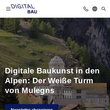
Navigation öffnen
Beratung & Ko
Sprache 
Suc
Digitale Baukunst in den
Alpen: Der Weiße Turm
von Mulegns
Newsletter abonnieren