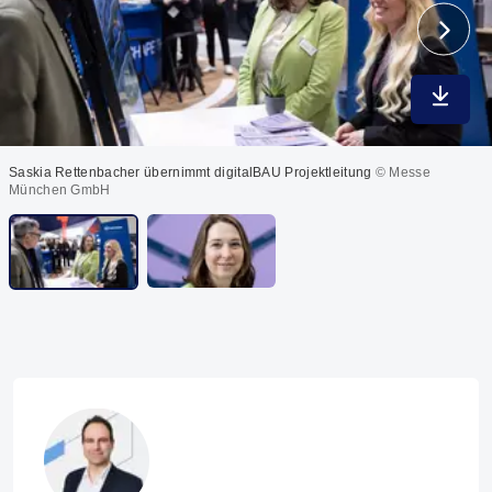
In max
Saskia Rettenbacher übernimmt digitalBAU Projektleitung
© Messe
München GmbH