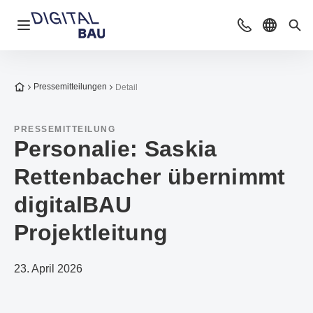
Navigation öffnen
Beratung & Ko
Sprache 
Suc
Zur Startseite
Pressemitteilungen
Detail
PRESSEMITTEILUNG
Personalie: Saskia
Rettenbacher übernimmt
digitalBAU
Projektleitung
23. April 2026